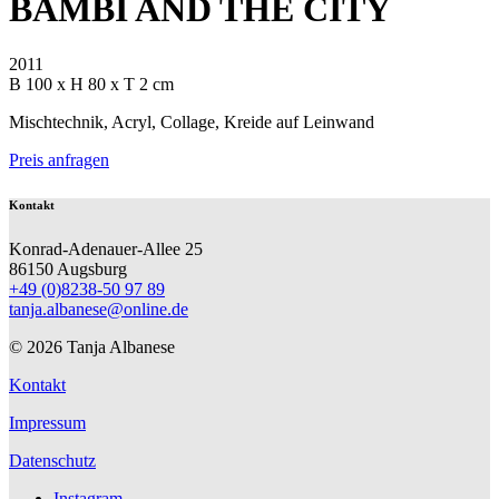
BAMBI AND THE CITY
2011
B 100 x H 80 x T 2 cm
Mischtechnik, Acryl, Collage, Kreide auf Leinwand
Preis anfragen
Kontakt
Konrad-Adenauer-Allee 25
86150 Augsburg
+49 (0)8238-50 97 89
tanja.albanese@online.de
© 2026 Tanja Albanese
Kontakt
Impressum
Datenschutz
Instagram