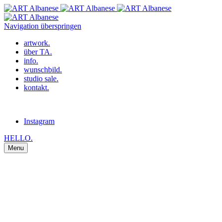
Navigation überspringen
artwork.
über TA.
info.
wunschbild.
studio sale.
kontakt.
Instagram
HELLO.
Menu